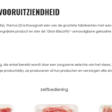
 VOORUITZIENDHEID
ella), Parma (2) is Rovagnati één van de grootste fabrikanten met een
ngrijkste product en ster de ‘
Gran Biscotto’
-onnavolgbare gekookte
ng, die enkel bereikt wordt door een zorgzame selectie van het vlees,
e productielijn, ze produceren al hun producten en verzorgen alle st
GG Pr
a
GG Pancetta Coppata
zelfbediening