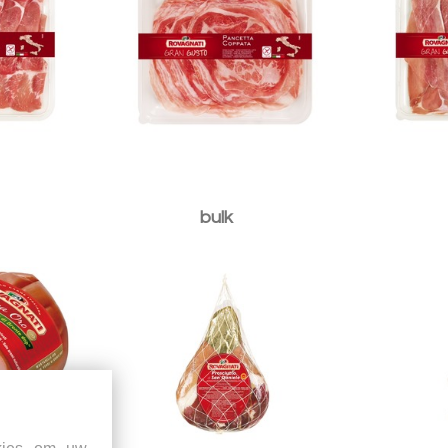
erva ORO
Prosciutto Crudo San
Prosciu
nte DOP
Daniele Disossato
bulk