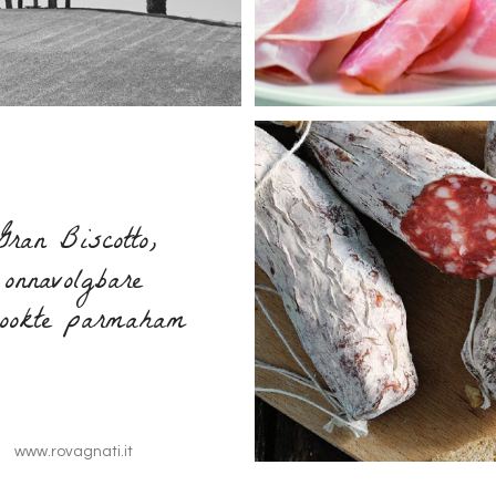
Gran Biscotto,
onnavolgbare
kookte parmaham
www.rovagnati.it