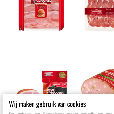
Gran Biscotto Gourmet
Mortadella Ris
Prosciutto Cotto
7.5kg Pist Bro
Wij maken gebruik van cookies