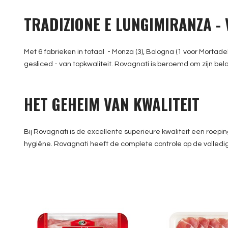
TRADIZIONE E LUNGIMIRANZA -
Met 6 fabrieken in totaal - Monza (3), Bologna (1 voor Mortad
gesliced - van topkwaliteit. Rovagnati is beroemd om zijn bela
HET GEHEIM VAN KWALITEIT
Bij Rovagnati is de excellente superieure kwaliteit een roepi
hygiëne. Rovagnati heeft de complete controle op de volledig
Gran Biscotto Prosciutto
GG Copp
Cotto 130gr