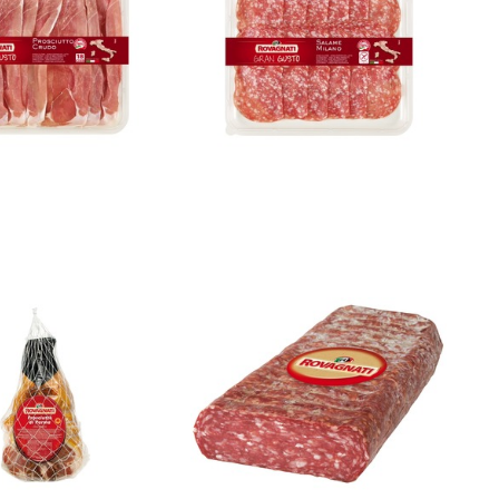
tto di Parma 24m
Spianata Classica