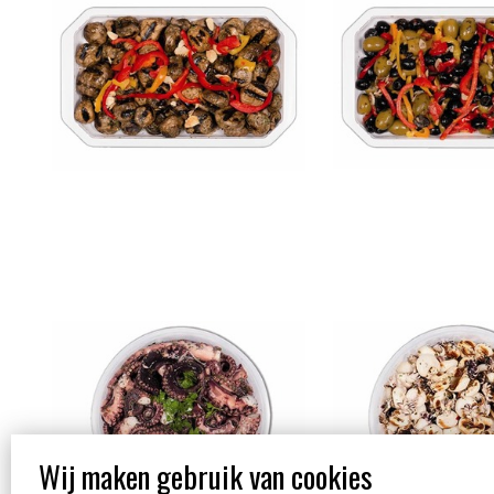
Linea Mare - Gambe di
Linea Mare - se
Polpo
grigliate
Wij maken gebruik van cookies