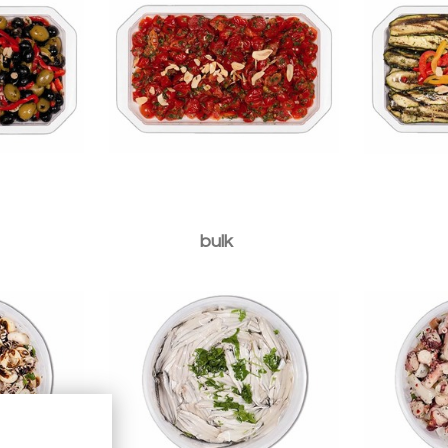
ppioline
Linea Ma
Linea Mare - alici marinate
bulk