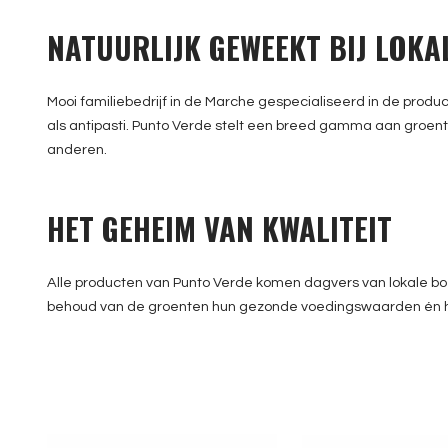
NATUURLIJK GEWEEKT BIJ LOKA
Mooi familiebedrijf in de Marche gespecialiseerd in de prod
als antipasti. Punto Verde stelt een breed gamma aan groente
anderen.
HET GEHEIM VAN KWALITEIT
Alle producten van Punto Verde komen dagvers van lokale boeren
behoud van de groenten hun gezonde voedingswaarden én hu
Linea Terra - Funghi
Linea Terra - ol
champignon grigliati