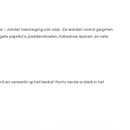
ie – zonder toevoeging van azijn. Ze worden vooral gegeten
le paprika’s, paddenstoelen, Italiaanse ajuinen, en vele
 en verwerkt op het bedrijf. Punto Verde is sterk in het
Terra - Zucchine
Linea Terra - Peperoni
grigliate
grigliati