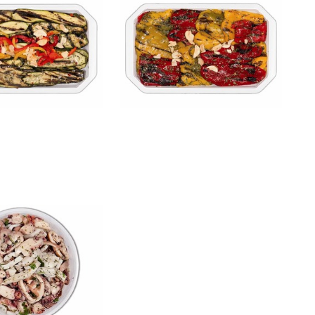
re - antipasto di
mare