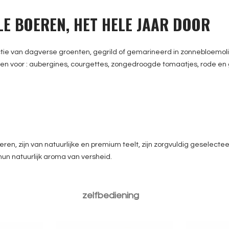
LE BOEREN, HET HELE JAAR DOOR
uctie van dagverse groenten, gegrild of gemarineerd in zonnebloemol
n voor : aubergines, courgettes, zongedroogde tomaatjes, rode en ge
, zijn van natuurlijke en premium teelt, zijn zorgvuldig geselecteerd
n natuurlijk aroma van versheid.
Linea Terra - Pomodori
Linea 
ive mix
ciliegini conditi
zelfbediening