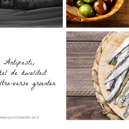
Antipasti,
kel de kwaliteit
ltra-verse groenten
www.puntoverde-srl.it