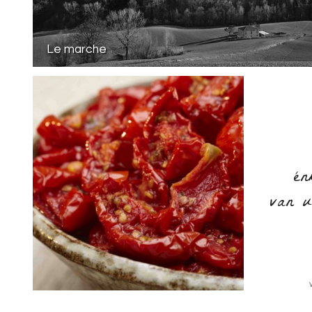
Le marche
én
van u