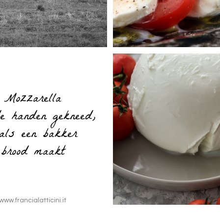
Mozzarella
e handen gekneed,
als een bakker
brood maakt
www.francialatticini.it