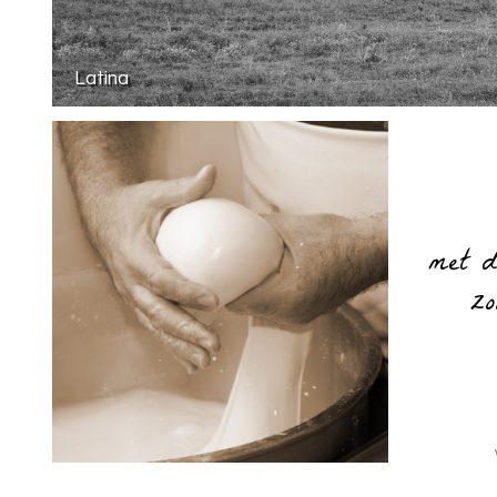
Latina
met d
zo