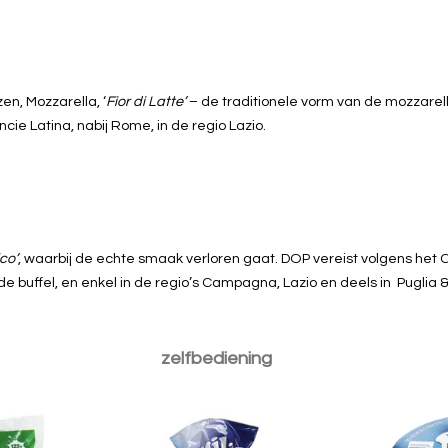
en, Mozzarella, ‘
Fior di Latte’
– de traditionele vorm van de mozzarella
cie Latina, nabij Rome, in de regio Lazio.
ico’
, waarbij de echte smaak verloren gaat. DOP vereist volgens het 
nde buffel, en enkel in de regio’s Campagna, Lazio en deels in Puglia &
occoncino
Fiordilatte dell'agro pontino
Ricott
zelfbediening