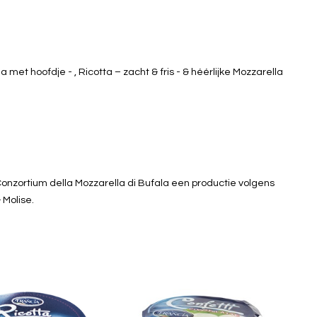
 met hoofdje - , Ricotta – zacht & fris - & héérlijke Mozzarella
Conzortium della Mozzarella di Bufala een productie volgens
 Molise.
a di vacca 250g
Mozzarella Confetti 250gr