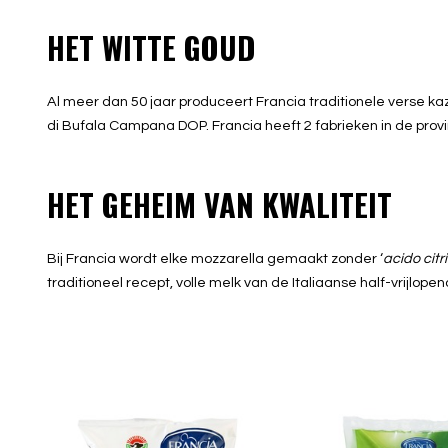
HET WITTE GOUD
Al meer dan 50 jaar produceert Francia traditionele verse kaz
di Bufala Campana DOP. Francia heeft 2 fabrieken in de provin
HET GEHEIM VAN KWALITEIT
Bij Francia wordt elke mozzarella gemaakt zonder ‘
acido citr
traditioneel recept, volle melk van de Italiaanse half-vrijlope
Mozzarella di Bufala
Mozzarella BIO B
Campana DOP 125g
125g