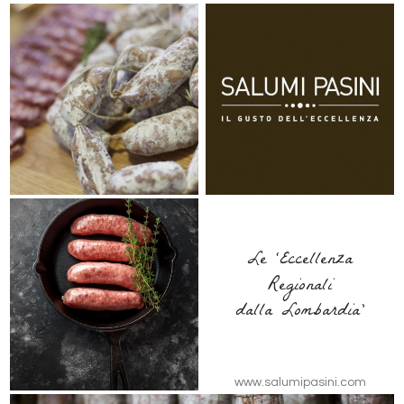
Le ‘Eccellenza
Regionali
dalla Lombardia’
www.salumipasini.com