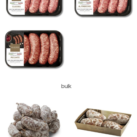
Piccante
Salamini Picnic sfusi fila
Salamini Picnic
9pezzi
vaschetta 4pezzi
bulk
Salamini Picnic 4pezzi