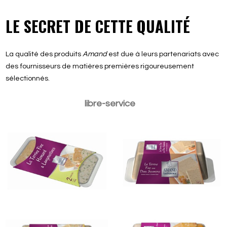
LE SECRET DE CETTE QUALITÉ
La qualité des produits
Amand
est due à leurs partenariats avec
des fournisseurs de matières premières rigoureusement
sélectionnés.
Terrine Fine Homard &
La Terrine Saumons
Langoustines 120gr
240gr
libre-service
La Terrine Noix St
La Terrine Homard 240gr
Jacques 240gr